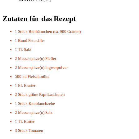
Zutaten für das Rezept
1 Stück
Brathähnchen (ca. 900 Gramm)
1 Bund
Petersille
1 TL
Salz
2 Messerspitze(n)
Pfeffer
2 Messerspitze(n)
Ingwerpulver
500 ml
Fleischbrühe
1 EL
Bratfett
2 Stück
grüne Paprikaschoten
1 Stück
Knoblauchzehe
2 Messerspitze(n)
Salz
1 TL
Butter
3 Stück
Tomaten