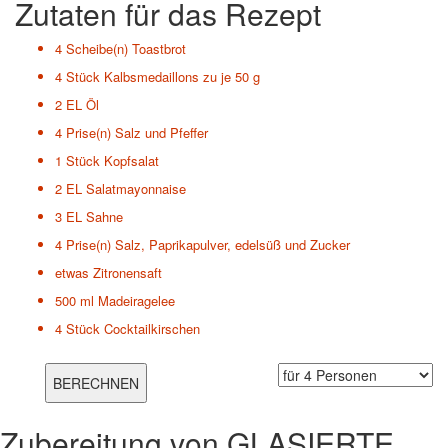
Zutaten für das Rezept
4 Scheibe(n)
Toastbrot
4 Stück
Kalbsmedaillons zu je 50 g
2 EL
Öl
4 Prise(n)
Salz und Pfeffer
1 Stück
Kopfsalat
2 EL
Salatmayonnaise
3 EL
Sahne
4 Prise(n)
Salz, Paprikapulver, edelsüß und Zucker
etwas
Zitronensaft
500 ml
Madeiragelee
4 Stück
Cocktailkirschen
Zubereitung von
GLASIERTE