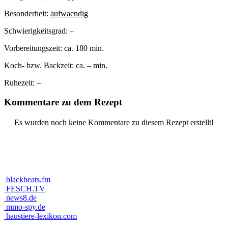
Besonderheit:
aufwaendig
Schwierigkeitsgrad:
–
Vorbereitungszeit:
ca. 180 min.
Koch- bzw. Backzeit:
ca. – min.
Ruhezeit:
–
Kommentare zu dem Rezept
Es wurden noch keine Kommentare zu diesem Rezept erstellt!
blackbeats.fm
FESCH.TV
news8.de
mmo-spy.de
haustiere-lexikon.com