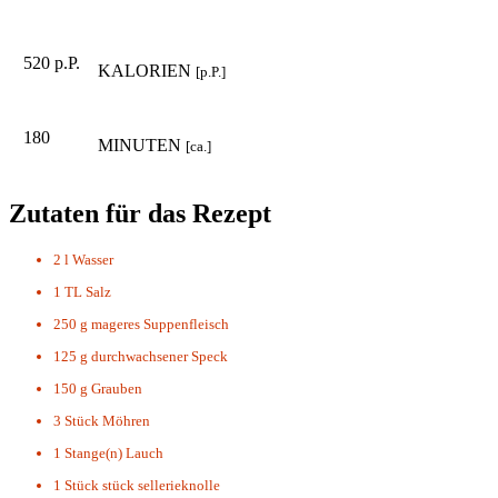
520 p.P.
KALORIEN
[p.P.]
180
MINUTEN
[ca.]
Zutaten für das Rezept
2 l
Wasser
1 TL
Salz
250 g
mageres Suppenfleisch
125 g
durchwachsener Speck
150 g
Grauben
3 Stück
Möhren
1 Stange(n)
Lauch
1 Stück
stück sellerieknolle