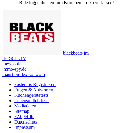
Bitte logge dich ein um Kommentare zu verfassen!
blackbeats.fm
FESCH.TV
news8.de
mmo-spy.de
haustiere-lexikon.com
kostenlos Registrieren
Fragen & Antworten
Küchengerätetests
Lebensmittel-Tests
Mediadaten
Sitemap
FAQ/Hilfe
Datenschutz
Impressum