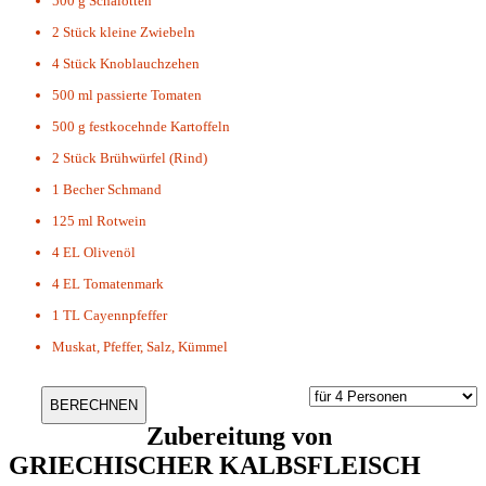
500 g
Schalotten
2 Stück
kleine Zwiebeln
4 Stück
Knoblauchzehen
500 ml
passierte Tomaten
500 g
festkocehnde Kartoffeln
2 Stück
Brühwürfel (Rind)
1 Becher
Schmand
125 ml
Rotwein
4 EL
Olivenöl
4 EL
Tomatenmark
1 TL
Cayennpfeffer
Muskat, Pfeffer, Salz, Kümmel
Zubereitung von
GRIECHISCHER KALBSFLEISCH