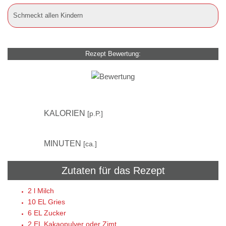
Schmeckt allen Kindern
Rezept Bewertung:
–
KALORIEN
[p.P.]
5
MINUTEN
[ca.]
Zutaten für das Rezept
2 l
Milch
10 EL
Gries
6 EL
Zucker
2 EL
Kakaopulver oder Zimt