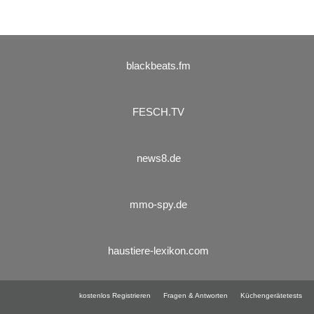
blackbeats.fm
FESCH.TV
news8.de
mmo-spy.de
haustiere-lexikon.com
kostenlos Registrieren
Fragen & Antworten
Küchengerätetests