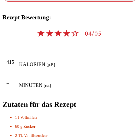
Rezept Bewertung:
415
KALORIEN
[p.P.]
–
MINUTEN
[ca.]
Zutaten für das Rezept
1 l
Vollmilch
60 g
Zucker
2 TL
Vanillezucker