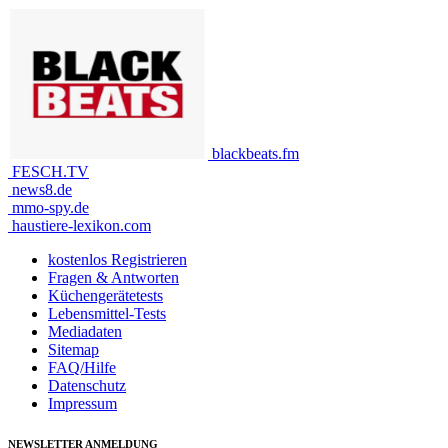
blackbeats.fm
FESCH.TV
news8.de
mmo-spy.de
haustiere-lexikon.com
kostenlos Registrieren
Fragen & Antworten
Küchengerätetests
Lebensmittel-Tests
Mediadaten
Sitemap
FAQ/Hilfe
Datenschutz
Impressum
NEWSLETTER ANMELDUNG