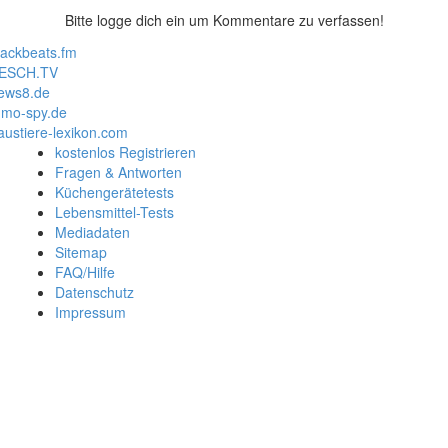
Bitte logge dich ein um Kommentare zu verfassen!
lackbeats.fm
ESCH.TV
ews8.de
mo-spy.de
austiere-lexikon.com
kostenlos Registrieren
Fragen & Antworten
Küchengerätetests
Lebensmittel-Tests
Mediadaten
Sitemap
FAQ/Hilfe
Datenschutz
Impressum