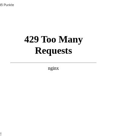
35 Punkte
!