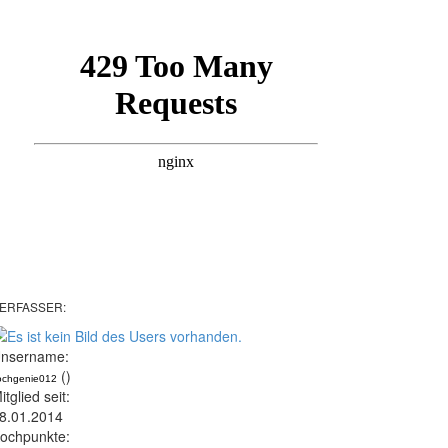
ERFASSER:
nsername:
()
ochgenie012
itglied seit:
8.01.2014
ochpunkte: