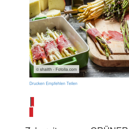
© shaiith - Fotolia.com
Drucken
Empfehlen
Teilen
alle Spargelrezepte ansehen