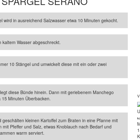
 SPARGEL SERANO
 wird in ausreichend Salzwasser etwa 10 Minuten gekocht.
 kaltem Wasser abgeschreckt.
mer 10 Stängel und umwickelt diese mit ein oder zwei
d legt diese Bünde hinein. Dann mit geriebenem Manchego
V
a 15 Minuten Überbacken.
U
k
 geschälten kleinen Kartoffel zum Braten in eine Pfanne mit
M
 mit Pfeffer und Salz, etwas Knoblauch nach Bedarf und
1
usammen warm serviert.
K