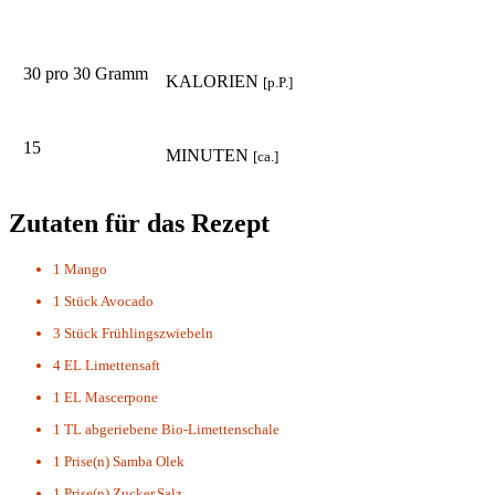
30 pro 30 Gramm
KALORIEN
[p.P.]
15
MINUTEN
[ca.]
Zutaten für das Rezept
1
Mango
1 Stück
Avocado
3 Stück
Frühlingszwiebeln
4 EL
Limettensaft
1 EL
Mascerpone
1 TL
abgeriebene Bio-Limettenschale
1 Prise(n)
Samba Olek
1 Prise(n)
Zucker,Salz