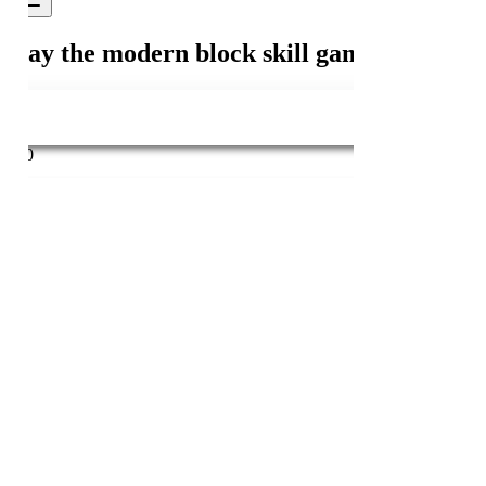
ERFASSER:
nsername:
(m)
itnessboy16
itglied seit:
3.04.2015
ochpunkte:
90 Punkte