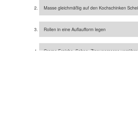
Masse gleichmäßig auf den Kochschinken Scheibe
Rollen in eine Auflaufform legen
Creme Fraiche, Sahne, Zigeunersosse verrühre
garen