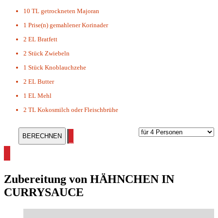
10 TL
getrockneten Majoran
1 Prise(n)
gemahlener Korinader
2 EL
Bratfett
2 Stück
Zwiebeln
1 Stück
Knoblauchzehe
2 EL
Butter
1 EL
Mehl
2 TL
Kokosmilch oder Fleischbrühe
alle Hähnchen Rezepte ansehen
Zubereitung von
HÄHNCHEN IN
CURRYSAUCE