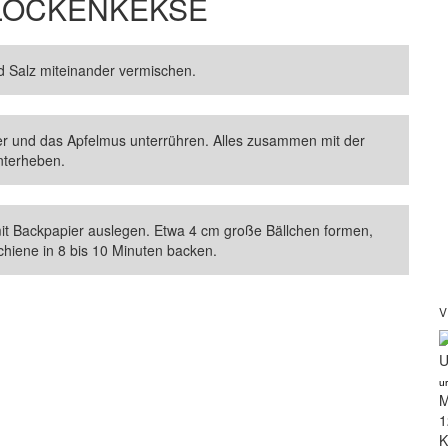
LOCKENKEKSE
nd Salz miteinander vermischen.
er und das Apfelmus unterrühren. Alles zusammen mit der
nterheben.
it Backpapier auslegen. Etwa 4 cm große Bällchen formen,
chiene in 8 bis 10 Minuten backen.
V
U
u
M
1
K