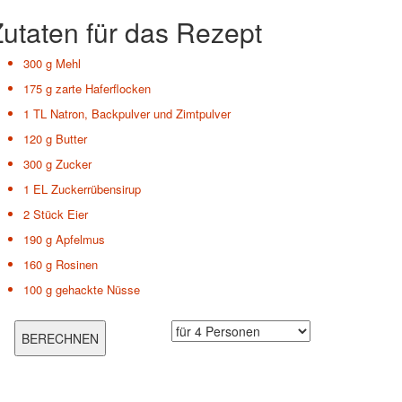
utaten für das Rezept
300 g
Mehl
175 g
zarte Haferflocken
1 TL
Natron, Backpulver und Zimtpulver
120 g
Butter
300 g
Zucker
1 EL
Zuckerrübensirup
2 Stück
Eier
190 g
Apfelmus
160 g
Rosinen
100 g
gehackte Nüsse