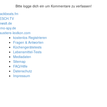
Bitte logge dich ein um Kommentare zu verfassen!
lackbeats.fm
ESCH.TV
ews8.de
mo-spy.de
austiere-lexikon.com
kostenlos Registrieren
Fragen & Antworten
Küchengerätetests
Lebensmittel-Tests
Mediadaten
Sitemap
FAQ/Hilfe
Datenschutz
Impressum