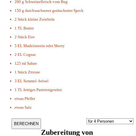
200 g
Schweinefleisch vom Bug
150 g
durchwachsener geräucherter Speck
2 Stück
kleine Zwiebeln
1 TL
Butter
2 Stück
Eier
5 EL
Madeirawein oder Sherry
2 EL
Cognac
125 ml
Sahne
1 Stück
Zitrone
3 EL
Semmel- brösel
1 TL
fertiges Pastetengewürz
etwas
Pfeffer
etwas
Salz
Zubereitung von