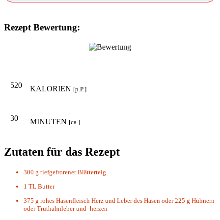
Rezept Bewertung:
520
KALORIEN
[p.P.]
30
MINUTEN
[ca.]
Zutaten für das Rezept
300 g
tiefgefrorener Blätterteig
1 TL
Butter
375 g
rohes Hasenfleisch Herz und Leber des Hasen oder 225 g Hühnern
oder Truthahnleber und -herzen