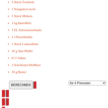
3 Stück
Zwiebeln
1 Stange(n)
Lauch
1 Stück
Möhren
1 kg
Kartoffeln
1 EL
Schweineschmalz
1 l
Fleischbrühe
1 Stück
Lorbeerblatt
10 g
Salz Pfeffer
0.5 l
Sahne
2 Scheibe(n)
Weißbrot
10 g
Butter
alle Hessische Rezepte ansehen
alle Suppen Rezepte ansehen
alle Kartoffel Rezepte ansehen