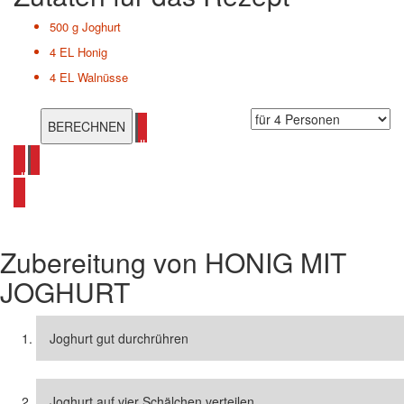
500 g
Joghurt
4 EL
Honig
4 EL
Walnüsse
alle Honig Rezepte ansehen
alle Joghurt Rezepte ansehen
Zubereitung von
HONIG MIT
JOGHURT
Joghurt gut durchrühren
Joghurt auf vier Schälchen verteilen