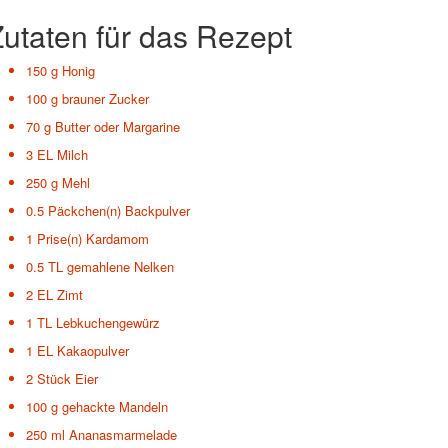
utaten für das Rezept
150 g
Honig
100 g
brauner Zucker
70 g
Butter oder Margarine
3 EL
Milch
250 g
Mehl
0.5 Päckchen(n)
Backpulver
1 Prise(n)
Kardamom
0.5 TL
gemahlene Nelken
2 EL
Zimt
1 TL
Lebkuchengewürz
1 EL
Kakaopulver
2 Stück
Eier
100 g
gehackte Mandeln
250 ml
Ananasmarmelade