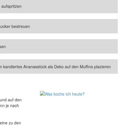
 aufspritzen
zucker bestreuen
sen
en kandiertes Ananasstück als Deko auf den Muffins plazieren
 und auf den
nn je nach
eine zu den