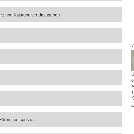
ürz und Kakaopulver dazugeben
V
U
O
M
1
K
6
Förmchen spritzen