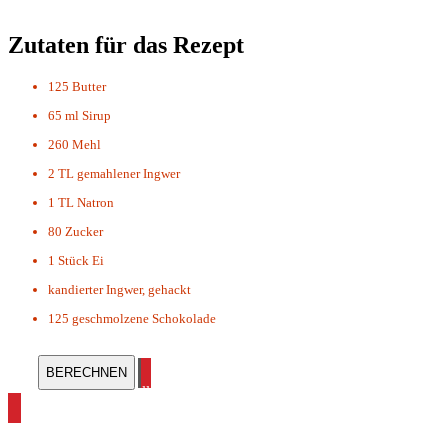
Zutaten für das Rezept
125
Butter
65 ml
Sirup
260
Mehl
2 TL
gemahlener Ingwer
1 TL
Natron
80
Zucker
1 Stück
Ei
kandierter Ingwer, gehackt
125
geschmolzene Schokolade
alle Ingwer Rezepte ansehen