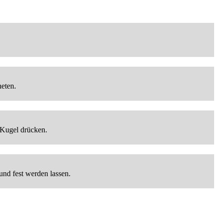
eten.
 Kugel drücken.
nd fest werden lassen.