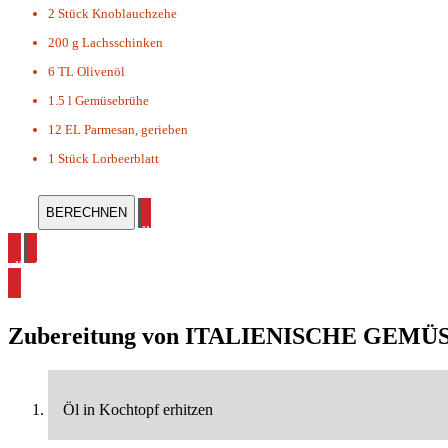
2 Stück
Knoblauchzehe
200 g
Lachsschinken
6 TL
Olivenöl
1.5 l
Gemüsebrühe
12 EL
Parmesan, gerieben
1 Stück
Lorbeerblatt
alle Suppen Rezepte ansehen
alle Gemüsesuppe Rezepte ansehen
Zubereitung von
ITALIENISCHE GEMÜ
Öl in Kochtopf erhitzen