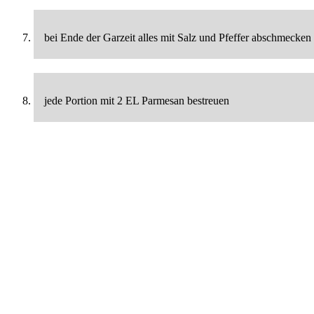
bei Ende der Garzeit alles mit Salz und Pfeffer abschmecken
jede Portion mit 2 EL Parmesan bestreuen