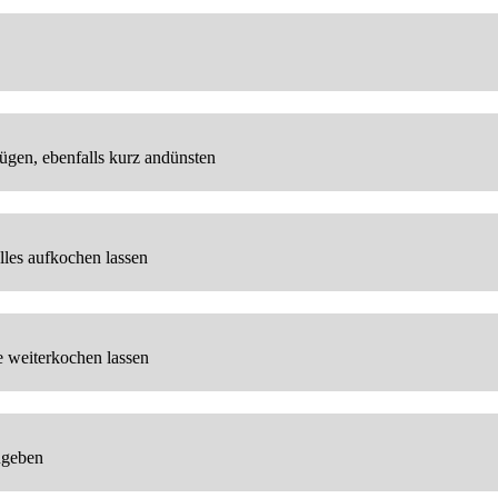
gen, ebenfalls kurz andünsten
lles aufkochen lassen
e weiterkochen lassen
ugeben