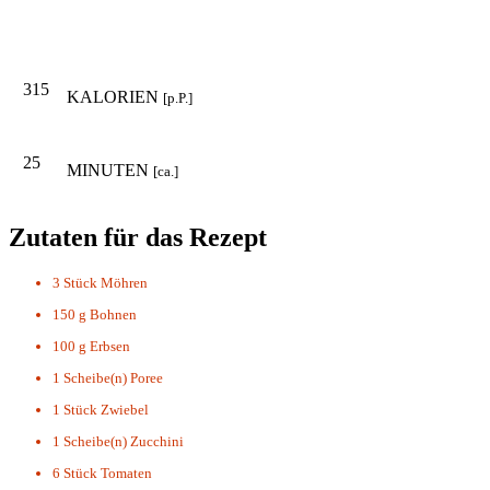
315
KALORIEN
[p.P.]
25
MINUTEN
[ca.]
Zutaten für das Rezept
3 Stück
Möhren
150 g
Bohnen
100 g
Erbsen
1 Scheibe(n)
Poree
1 Stück
Zwiebel
1 Scheibe(n)
Zucchini
6 Stück
Tomaten