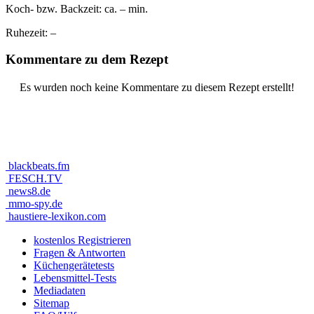
Koch- bzw. Backzeit:
ca. – min.
Ruhezeit:
–
Kommentare zu dem Rezept
Es wurden noch keine Kommentare zu diesem Rezept erstellt!
blackbeats.fm
FESCH.TV
news8.de
mmo-spy.de
haustiere-lexikon.com
kostenlos Registrieren
Fragen & Antworten
Küchengerätetests
Lebensmittel-Tests
Mediadaten
Sitemap