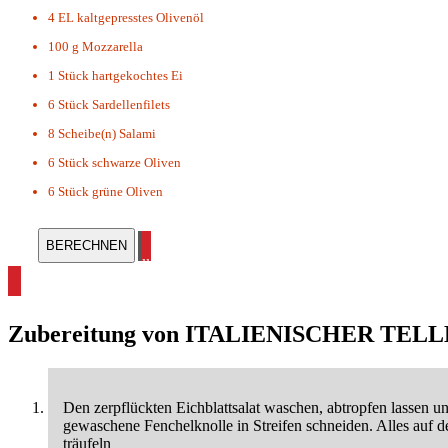
4 EL
kaltgepresstes Olivenöl
100 g
Mozzarella
1 Stück
hartgekochtes Ei
6 Stück
Sardellenfilets
8 Scheibe(n)
Salami
6 Stück
schwarze Oliven
6 Stück
grüne Oliven
alle Mediterane Rezepte ansehen
Zubereitung von
ITALIENISCHER TELL
Den zerpflückten Eichblattsalat waschen, abtropfen lassen u
gewaschene Fenchelknolle in Streifen schneiden. Alles auf d
träufeln