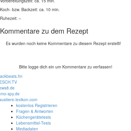
Vorbereitungszeit:
ca. 15 min.
Koch- bzw. Backzeit:
ca. 10 min.
Ruhezeit:
–
Kommentare zu dem Rezept
Es wurden noch keine Kommentare zu diesem Rezept erstellt!
Bitte logge dich ein um Kommentare zu verfassen!
lackbeats.fm
ESCH.TV
ews8.de
mo-spy.de
austiere-lexikon.com
kostenlos Registrieren
Fragen & Antworten
Küchengerätetests
Lebensmittel-Tests
Mediadaten