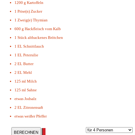
1200 g
Kartoffeln
1 Prise(n)
Zucker
1 Zweig(e)
Thymian
600 g
Hackfleisch vom Kalb
1 Stück
altbackenes Brötchen
1 EL
Schnittlauch
1 EL
Petersilie
2 EL
Butter
2 EL
Mehl
125 ml
Milch
125 ml
Sahne
etwas
Jodsalz
2 EL
Zitronensaft
etwas
weißer Pfeffer