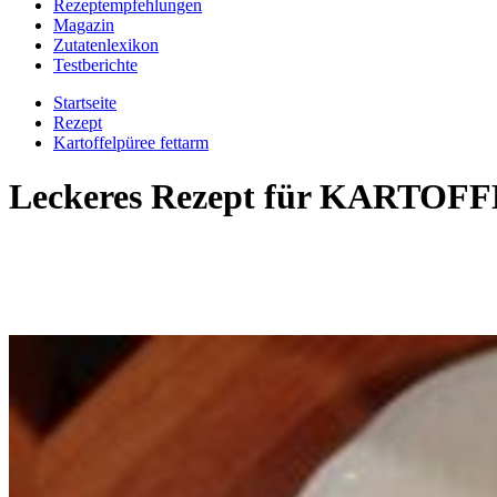
Rezeptempfehlungen
Magazin
Zutatenlexikon
Testberichte
Startseite
Rezept
Kartoffelpüree fettarm
Leckeres Rezept für
KARTOFF