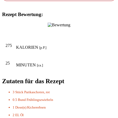
Rezept Bewertung:
275
KALORIEN
[p.P.]
25
MINUTEN
[ca.]
Zutaten für das Rezept
3 Stück
Parikaschoten, rot
0.5 Bund
Frühlingszwiebeln
1 Dose(n)
Kichererbsen
2 EL
Öl