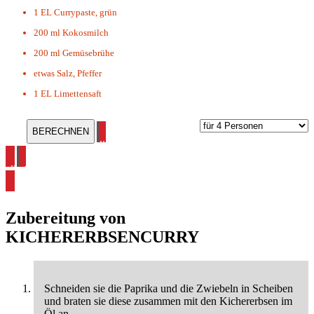
1 EL
Currypaste, grün
200 ml
Kokosmilch
200 ml
Gemüsebrühe
etwas
Salz, Pfeffer
1 EL
Limettensaft
alle Kichererbsen Rezepte ansehen
alle Curry Rezepte ansehen
Zubereitung von
KICHERERBSENCURRY
Schneiden sie die Paprika und die Zwiebeln in Scheiben
und braten sie diese zusammen mit den Kichererbsen im
Öl an.