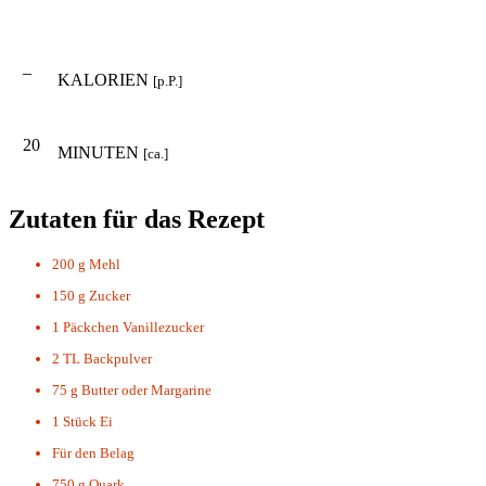
–
KALORIEN
[p.P.]
20
MINUTEN
[ca.]
Zutaten für das Rezept
200 g
Mehl
150 g
Zucker
1 Päckchen
Vanillezucker
2 TL
Backpulver
75 g
Butter oder Margarine
1 Stück
Ei
Für den Belag
750 g
Quark