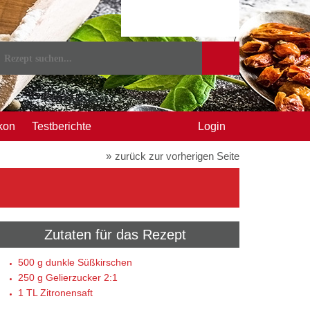
kon
Testberichte
Login
zurück zur vorherigen Seite
Zutaten für das Rezept
500 g
dunkle Süßkirschen
250 g
Gelierzucker 2:1
1 TL
Zitronensaft