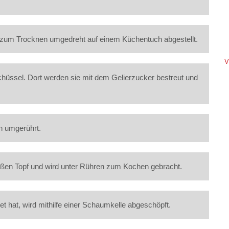
 zum Trocknen umgedreht auf einem Küchentuch abgestellt.
V
üssel. Dort werden sie mit dem Gelierzucker bestreut und
n umgerührt.
oßen Topf und wird unter Rühren zum Kochen gebracht.
t hat, wird mithilfe einer Schaumkelle abgeschöpft.