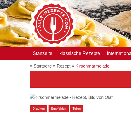
Startseite
klassische Rezepte
internation
Startseite
Rezept
Kirschmarmelade
Drucken
Empfehlen
Teilen