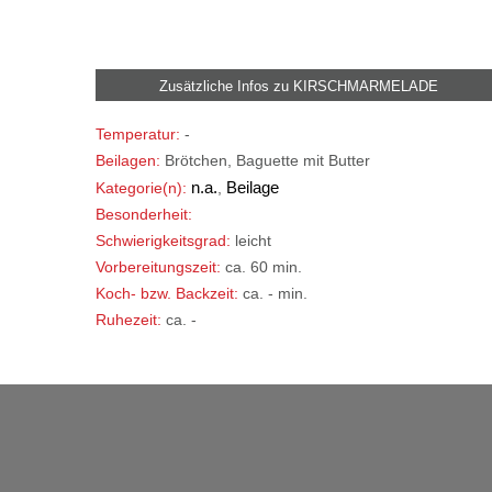
Zusätzliche Infos zu
KIRSCHMARMELADE
Temperatur:
-
Beilagen:
Brötchen, Baguette mit Butter
n.a.
Beilage
Kategorie(n):
,
Besonderheit:
Schwierigkeitsgrad:
leicht
Vorbereitungszeit:
ca. 60 min.
Koch- bzw. Backzeit:
ca. - min.
Ruhezeit:
ca. -