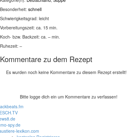
Kategorie(n):
Deutschland
,
Suppe
Besonderheit:
schnell
Schwierigkeitsgrad:
leicht
Vorbereitungszeit:
ca. 15 min.
Koch- bzw. Backzeit:
ca. – min.
Ruhezeit:
–
Kommentare zu dem Rezept
Es wurden noch keine Kommentare zu diesem Rezept erstellt!
Bitte logge dich ein um Kommentare zu verfassen!
lackbeats.fm
ESCH.TV
ews8.de
mo-spy.de
austiere-lexikon.com