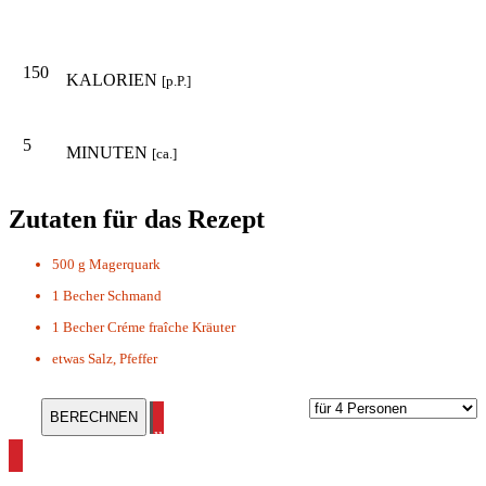
150
KALORIEN
[p.P.]
5
MINUTEN
[ca.]
Zutaten für das Rezept
500 g
Magerquark
1 Becher
Schmand
1 Becher
Créme fraîche Kräuter
etwas
Salz, Pfeffer
alle Fingerfood Rezepte ansehen