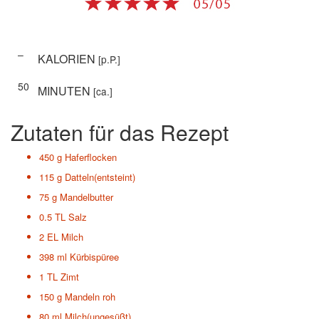
–
KALORIEN
[p.P.]
50
MINUTEN
[ca.]
Zutaten für das Rezept
450 g
Haferflocken
115 g
Datteln(entsteint)
75 g
Mandelbutter
0.5 TL
Salz
2 EL
Milch
398 ml
Kürbispüree
1 TL
Zimt
150 g
Mandeln roh
80 ml
Milch(ungesüßt)