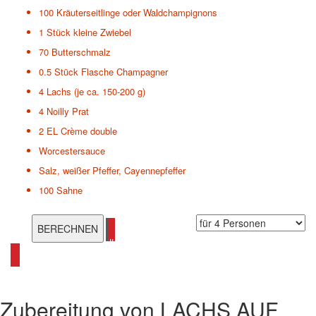
100
Kräuterseitlinge oder Waldchampignons
1 Stück
kleine Zwiebel
70
Butterschmalz
0.5 Stück
Flasche Champagner
4
Lachs (je ca. 150-200 g)
4
Noilly Prat
2 EL
Crème double
Worcestersauce
Salz, weißer Pfeffer, Cayennepfeffer
100
Sahne
alle Osterrezepte ansehen
Zubereitung von
LACHS AUF