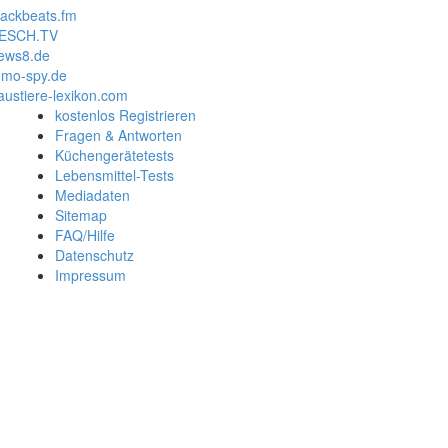
lackbeats.fm
ESCH.TV
ews8.de
mo-spy.de
austiere-lexikon.com
kostenlos Registrieren
Fragen & Antworten
Küchengerätetests
Lebensmittel-Tests
Mediadaten
Sitemap
FAQ/Hilfe
Datenschutz
Impressum