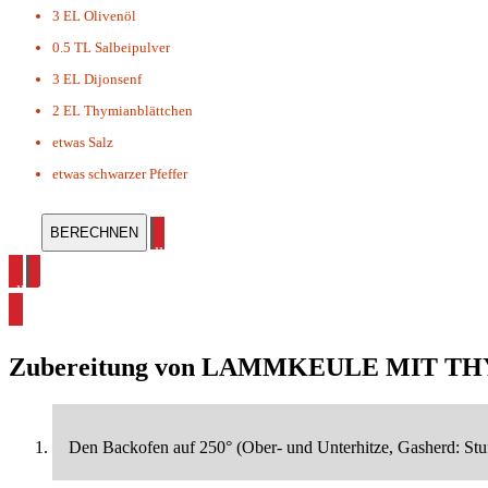
3 EL
Olivenöl
0.5 TL
Salbeipulver
3 EL
Dijonsenf
2 EL
Thymianblättchen
etwas
Salz
etwas
schwarzer Pfeffer
alle Mediterane Rezepte ansehen
alle Osterrezepte ansehen
Zubereitung von
LAMMKEULE MIT TH
Den Backofen auf 250° (Ober- und Unterhitze, Gasherd: Stuf