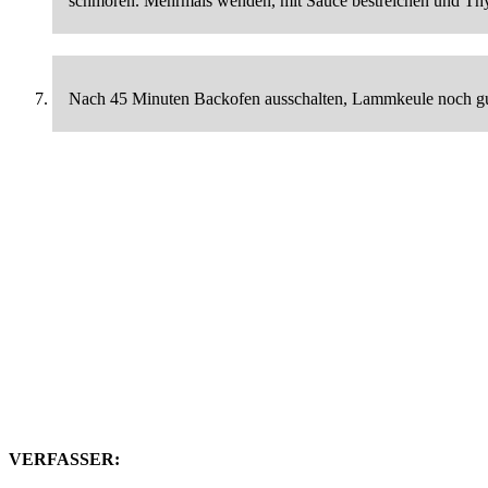
schmoren. Mehrmals wenden, mit Sauce bestreichen und Thy
Nach 45 Minuten Backofen ausschalten, Lammkeule noch gut e
VERFASSER: