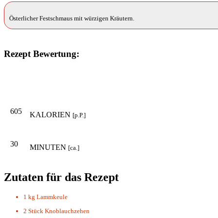
Österlicher Festschmaus mit würzigen Kräutern.
Rezept Bewertung:
605
KALORIEN
[p.P.]
30
MINUTEN
[ca.]
Zutaten für das Rezept
1 kg
Lammkeule
2 Stück
Knoblauchzehen