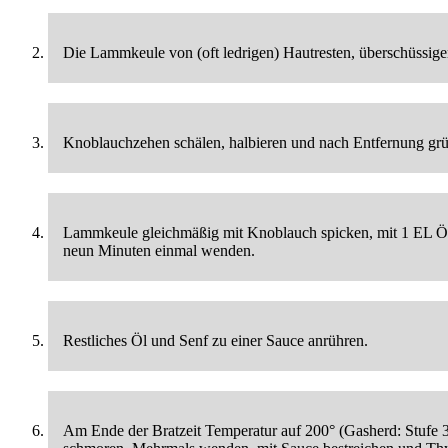
Die Lammkeule von (oft ledrigen) Hautresten, überschüssige
Knoblauchzehen schälen, halbieren und nach Entfernung grü
Lammkeule gleichmäßig mit Knoblauch spicken, mit 1 EL Öl e
neun Minuten einmal wenden.
Restliches Öl und Senf zu einer Sauce anrühren.
Am Ende der Bratzeit Temperatur auf 200° (Gasherd: Stufe 