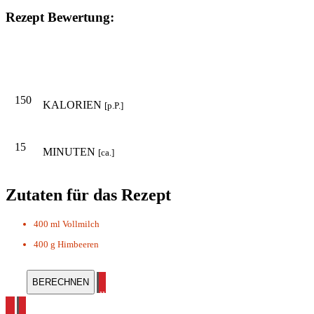
Rezept Bewertung:
150
KALORIEN
[p.P.]
15
MINUTEN
[ca.]
Zutaten für das Rezept
400 ml
Vollmilch
400 g
Himbeeren
alle Shake Rezepte ansehen