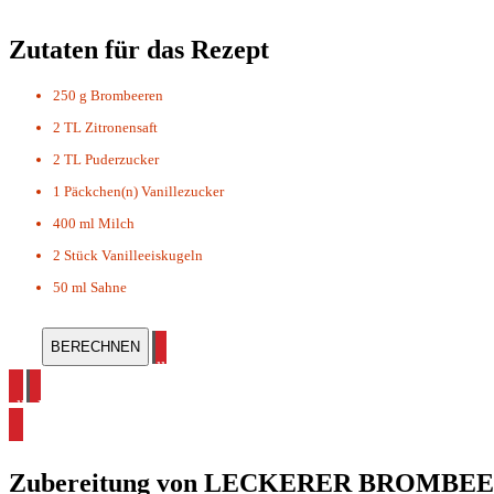
Zutaten für das Rezept
250 g
Brombeeren
2 TL
Zitronensaft
2 TL
Puderzucker
1 Päckchen(n)
Vanillezucker
400 ml
Milch
2 Stück
Vanilleeiskugeln
50 ml
Sahne
alle Shake Rezepte ansehen
alle Erfrischungsgetränke Rezepte ansehen
Zubereitung von
LECKERER BROMBE