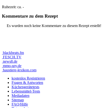
Ruhezeit:
ca. -
Kommentare zu dem Rezept
Es wurden noch keine Kommentare zu diesem Rezept erstellt!
blackbeats.fm
FESCH.TV
news8.de
mmo-spy.de
haustiere-lexikon.com
kostenlos Registrieren
Fragen & Antworten
Küchengerätetests
Lebensmittel-Tests
Mediadaten
Sitemap
FAQ/Hilfe