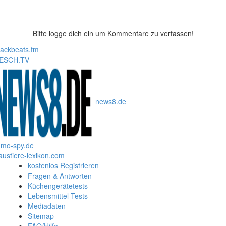
Bitte logge dich ein um Kommentare zu verfassen!
lackbeats.fm
ESCH.TV
news8.de
mo-spy.de
austiere-lexikon.com
kostenlos Registrieren
Fragen & Antworten
Küchengerätetests
Lebensmittel-Tests
Mediadaten
Sitemap