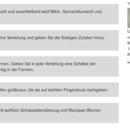
V
quirlt und anschließend wird Milch, Sonnenblumenöl und
U
ine Vertiefung und geben Sie die flüssigen Zutaten hinzu.
O
M
1
K
6
ormen. Geben Sie in jede Vertiefung eine Scheibe der
eig in die Formen.
fen goldbraun, bis sie auf leichten Fingerdruck nachgeben.
d mit weißem Schokoladenüberzug und Marzipan-Blumen