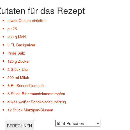
utaten für das Rezept
etwas
Öl zum einfetten
g
175
280 g
Mehl
3 TL
Backpulver
Prise Salz
120 g
Zucker
2 Stück
Eier
200 ml
Milch
6 EL
Sonnenblumenöl
5 Stück
Bittermandelaromatropfen
etwas
weißer Schokoladenüberzug
12 Stück
Marzipan-Blumen