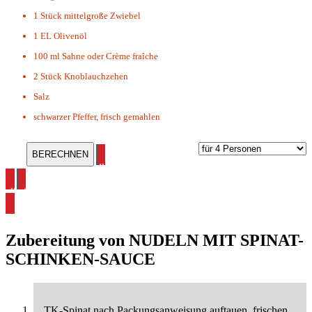
1 Stück
mittelgroße Zwiebel
1 EL
Olivenöl
100 ml
Sahne oder Crème fraîche
2 Stück
Knoblauchzehen
Salz
schwarzer Pfeffer, frisch gemahlen
alle Pasta Rezepte ansehen
alle Spinatrezepte ansehen
Zubereitung von
NUDELN MIT SPINAT-
SCHINKEN-SAUCE
TK-Spinat nach Packungsanweisung auftauen, frischen