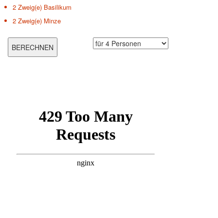
2 Zweig(e)
Basilikum
2 Zweig(e)
Minze