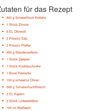
utaten für das Rezept
800 g
Schwertfisch Kotletts
1 Stück
Zitrone
6 EL
Olivenöl
2 Prise(n)
Salz
2 Prise(n)
Pfeffer
450 g
Staudensellerie
1 Stück
Zwiebel
1 Stück
Knoblauchzehe
1 Bund
Petersilie
100 g
schawrze Oliven
500 g
Tomatenfruchtfleisch
2 EL
Kapern
2 Stück
Lorbeerblätter
100 ml
Weißwein