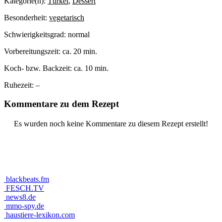
Kategorie(n):
Türkei
,
Dessert
Besonderheit:
vegetarisch
Schwierigkeitsgrad:
normal
Vorbereitungszeit:
ca. 20 min.
Koch- bzw. Backzeit:
ca. 10 min.
Ruhezeit:
–
Kommentare zu dem Rezept
Es wurden noch keine Kommentare zu diesem Rezept erstellt!
blackbeats.fm
FESCH.TV
news8.de
mmo-spy.de
haustiere-lexikon.com