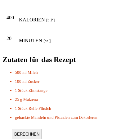
400
KALORIEN
[p.P.]
20
MINUTEN
[ca.]
Zutaten für das Rezept
500 ml
Milch
100 ml
Zucker
1 Stück
Zimtstange
25 g
Maizena
1 Stück
Reife Pfirsich
gehackte Mandeln und Pistazien zum Dekorieren