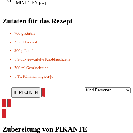
30
MINUTEN
[ca.]
Zutaten für das Rezept
700 g
Kürbis
2 EL
Olivenöl
300 g
Lauch
1 Stück
gewürfelte Knoblauchzehe
700 ml
Gemüsebrühe
1 TL
Kümmel, Ingwer je
alle Kürbis Rezepte ansehen
alle Suppen Rezepte ansehen
Zubereitung von
PIKANTE