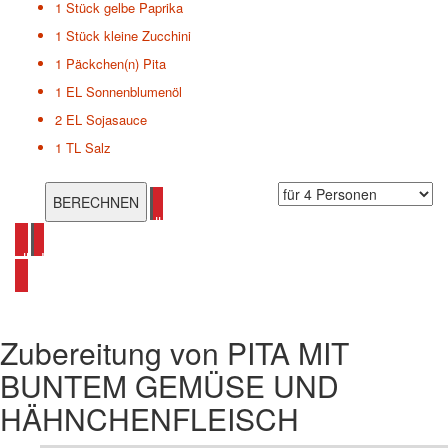
1 Stück
gelbe Paprika
1 Stück
kleine Zucchini
1 Päckchen(n)
Pita
1 EL
Sonnenblumenöl
2 EL
Sojasauce
1 TL
Salz
alle Pita Rezepte ansehen
alle Hähnchen Rezepte ansehen
Zubereitung von
PITA MIT
BUNTEM GEMÜSE UND
HÄHNCHENFLEISCH