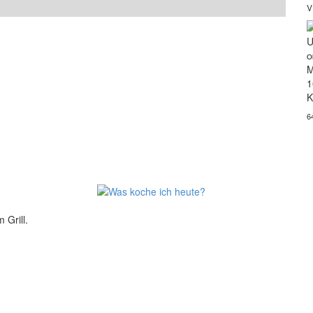
V
U
O
M
1
K
6
 Grill.