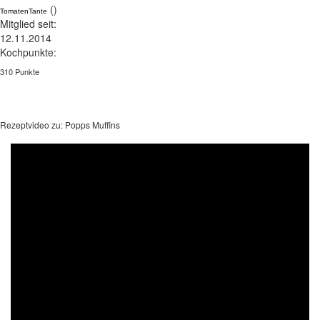
()
TomatenTante
Mitglied seit:
12.11.2014
Kochpunkte:
310 Punkte
Rezeptvideo zu: Popps Muffins