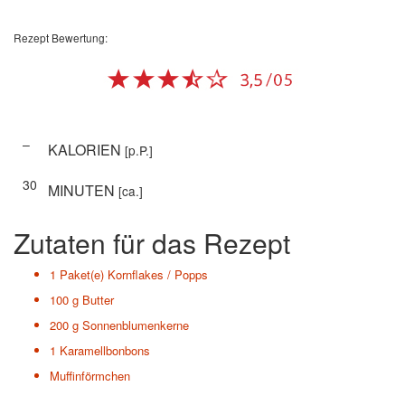
Rezept Bewertung:
–
KALORIEN
[p.P.]
30
MINUTEN
[ca.]
Zutaten für das Rezept
1 Paket(e)
Kornflakes / Popps
100 g
Butter
200 g
Sonnenblumenkerne
1
Karamellbonbons
Muffinförmchen