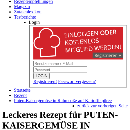
Rezeptempfehlungen
Magazin
Zutatenlexikon
Testberichte
Login
LOGIN
Registrieren!
Passwort vergessen?
Startseite
Rezept
Puten-Kaisergemüse in Rahmsoße auf Kartoffelpüree
zurück zur vorherigen Seite
Leckeres Rezept für
PUTEN-
KAISERGEMÜSE IN