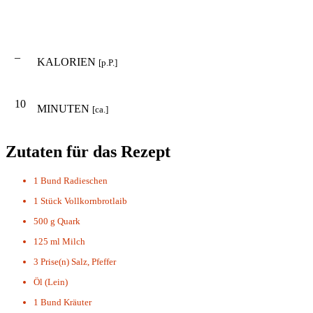
–
KALORIEN
[p.P.]
10
MINUTEN
[ca.]
Zutaten für das Rezept
1 Bund
Radieschen
1 Stück
Vollkornbrotlaib
500 g
Quark
125 ml
Milch
3 Prise(n)
Salz, Pfeffer
Öl (Lein)
1 Bund
Kräuter