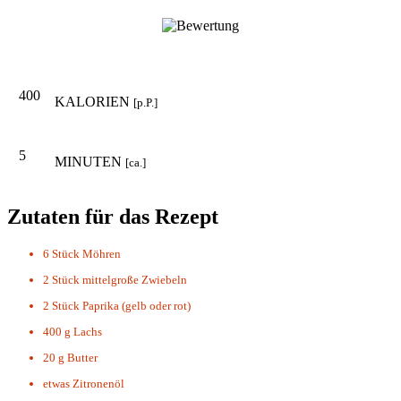
400
KALORIEN
[p.P.]
5
MINUTEN
[ca.]
Zutaten für das Rezept
6 Stück
Möhren
2 Stück
mittelgroße Zwiebeln
2 Stück
Paprika (gelb oder rot)
400 g
Lachs
20 g
Butter
etwas
Zitronenöl