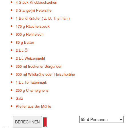
4 Stück
Knoblauchzehen
3 Stange(n)
Petersilie
1 Bund
Kräuter ( z. B. Thymian )
175 g
Räucherspeck
900 g
Rehfleisch
85 g
Butter
2 EL
Öl
2 EL
Weizenmehl
350 ml
trockener Burgunder
500 ml
Wildbrühe oder Fleischbrühe
1 EL
Tomatenmark
250 g
Champignons
Salz
Pfeffer aus der Mühle
alle Reh Rezepte ansehen