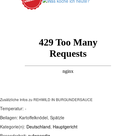
Die Champignons kurz vor Schluss mit in das Fleisch
geben und nur warm werden lassen. Sie
verschwinden sonst in der Sauce.
Zusätzliche Infos zu
REHWILD IN BURGUNDERSAUCE
Temperatur:
-
Beilagen:
Kartoffelknödel, Spätzle
Kategorie(n):
Deutschland
,
Hauptgericht
Besonderheit:
aufwaendig