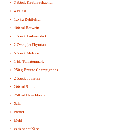
3 Stück
Knoblauchzehen
4 EL
Öl
1.5 kg
Rehfleisch
400 ml
Rotwein
1 Stück
Lorbeerblatt
2 Zweig(e)
Thymian
5 Stück
Möhren
1 EL
Tomatenmark
250 g
Braune Champignons
2 Stück
Tomaten
200 ml
Sahne
250 ml
Fleischbrühe
Salz
Pfeffer
Mehl
geriebener Käse