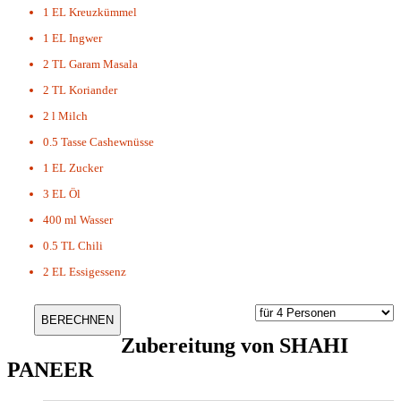
1 EL
Kreuzkümmel
1 EL
Ingwer
2 TL
Garam Masala
2 TL
Koriander
2 l
Milch
0.5 Tasse
Cashewnüsse
1 EL
Zucker
3 EL
Öl
400 ml
Wasser
0.5 TL
Chili
2 EL
Essigessenz
Zubereitung von
SHAHI
PANEER