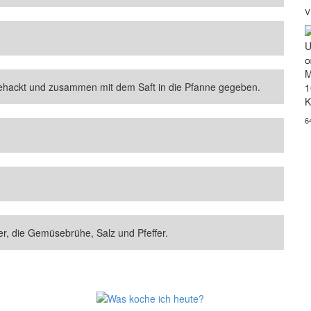
V
U
O
M
gehackt und zusammen mit dem Saft in die Pfanne gegeben.
1
K
6
er, die Gemüsebrühe, Salz und Pfeffer.