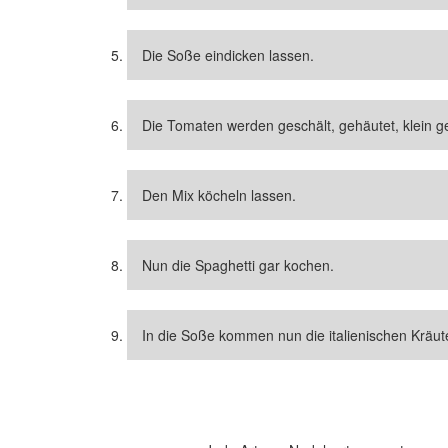
Die Soße eindicken lassen.
Die Tomaten werden geschält, gehäutet, klein 
Den Mix köcheln lassen.
Nun die Spaghetti gar kochen.
In die Soße kommen nun die italienischen Kräut