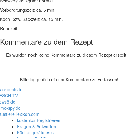
Schwierigkeitsgrad:
normal
Vorbereitungszeit:
ca. 5 min.
Koch- bzw. Backzeit:
ca. 15 min.
Ruhezeit:
–
Kommentare zu dem Rezept
Es wurden noch keine Kommentare zu diesem Rezept erstellt!
Bitte logge dich ein um Kommentare zu verfassen!
lackbeats.fm
ESCH.TV
ews8.de
mo-spy.de
austiere-lexikon.com
kostenlos Registrieren
Fragen & Antworten
Küchengerätetests